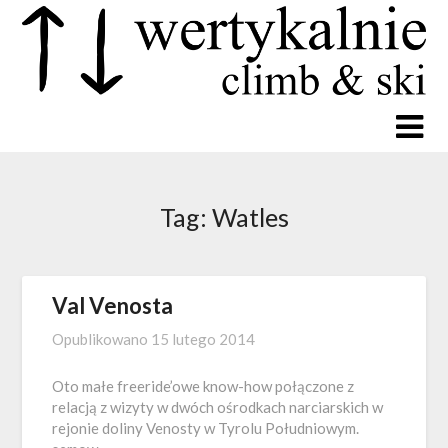
Tag:
Watles
Val Venosta
Opublikowano
15 lutego 2014
Oto małe freeride’owe know-how połączone z
relacją z wizyty w dwóch ośrodkach narciarskich w
rejonie doliny Venosty w Tyrolu Południowym.