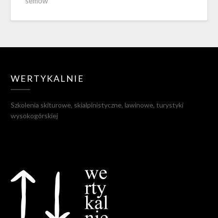
semow
WERTYKALNIE
Szkolenia skiturowe, skialpinistyczne, lawinowe, turystyki
wysokogórskiej