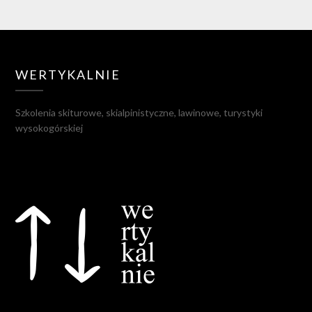
WERTYKALNIE
Szkolenia skiturowe, skialpinistyczne, lawinowe, turystyki
wysokogórskiej