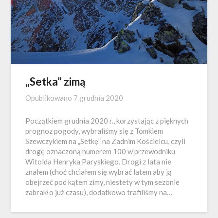
„Setka” zimą
Opublikowano
7 grudnia 2020
Początkiem grudnia 2020 r., korzystając z pięknych
prognoz pogody, wybraliśmy się z Tomkiem
Szewczykiem na „Setkę” na Zadnim Kościelcu, czyli
drogę oznaczoną numerem 100 w przewodniku
Witolda Henryka Paryskiego. Drogi z lata nie
znałem (choć chciałem się wybrać latem aby ją
obejrzeć pod kątem zimy, niestety w tym sezonie
zabrakło już czasu), dodatkowo trafiliśmy na…