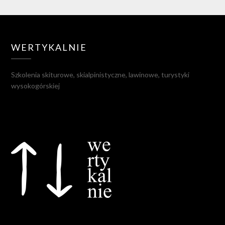
WERTYKALNIE
Szkolenia skiturowe, skialpinistyczne, lawinowe, turystyki
wysokogórskiej