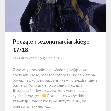
Początek sezonu narciarskiego
17/18
Opublikowano
16 grudnia 2017
Zima w tym sezonie zapowiada się wyjątkowo
soczyście. Dość, że sezon rozpoczął się całkiem na
poważnie z końcem października – my zjeżdżaliśmy z
Suchego Kondrackiego do samych kuźnic 1
listopada. Nie był to wymarzony warun, raczej
symboliczny gest
Później – co wszystkich
zaskakuje – warun nie tylko utrzymuje się, ale
poprawia. Tak więc w…