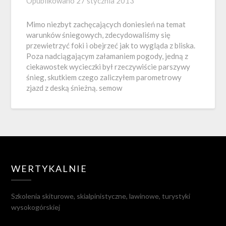
Opublikowano
27 stycznia 2013
Mimo niezbyt zachęcających doniesień na temat
warunków śniegowych, zdecydowaliśmy się
przewietrzyć foki i obejrzeć jak to wygląda z bliska.
Poza nadciągającym załamaniem pogody, jedną z
ciekawostek wycieczki był rzeczywiście parszywy
śnieg, skutkiem czego zaliczyłem parometrowy
zjazd z deską śnieżną. semow
WERTYKALNIE
Szkolenia skiturowe, skialpinistyczne, lawinowe, turystyki
wysokogórskiej