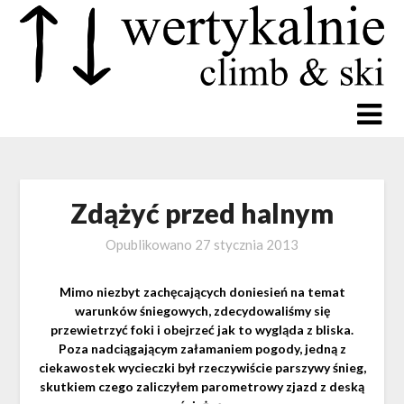
Zdążyć przed halnym
Opublikowano
27 stycznia 2013
Mimo niezbyt zachęcających doniesień na temat
warunków śniegowych, zdecydowaliśmy się
przewietrzyć foki i obejrzeć jak to wygląda z bliska.
Poza nadciągającym załamaniem pogody, jedną z
ciekawostek wycieczki był rzeczywiście parszywy śnieg,
skutkiem czego zaliczyłem parometrowy zjazd z deską