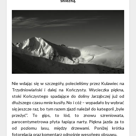
śnieżną.
Nie wdając się w szczegóły, polecieliśmy przez Kulawiec na
Trzydniowiański i dalej na Kończysty. Wycieczka piękna,
stoki Kończystego spadające do doliny Jarząbczej już od
dłuższego czasu mnie kusiły. No i cóż – wypadało by wybrać
się jeszcze raz, bo tym razem zjazd należał do kategorii „byle
przeżyć”. To gips, to lód, to znowu szreniowata,
parocentymetrowa płyta łapiąca narty. Piękna jazda za to
od poziomu lasu, między drzewami. Poniżej krótka
fotorelacja oraz komentarz odnośnie wesołego obsuwu.