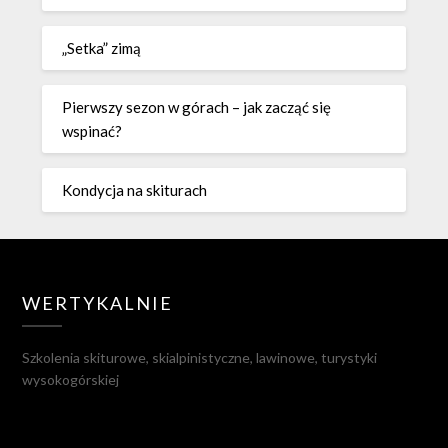
„Setka” zimą
Pierwszy sezon w górach – jak zacząć się
wspinać?
Kondycja na skiturach
WERTYKALNIE
Szkolenia skiturowe, skialpinistyczne, lawinowe, turystyki
wysokogórskiej