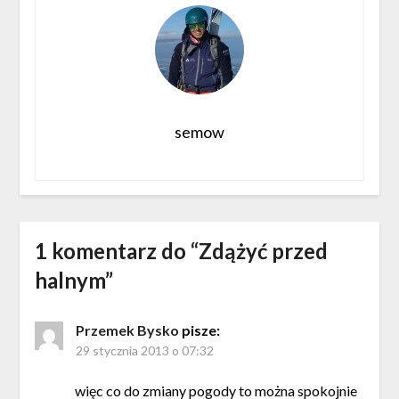
semow
1 komentarz do “
Zdążyć przed
halnym
”
Przemek Bysko
pisze:
29 stycznia 2013 o 07:32
więc co do zmiany pogody to można spokojnie