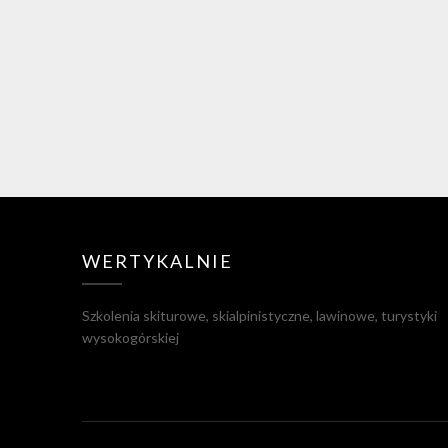
WERTYKALNIE
Szkolenia skiturowe, skialpinistyczne, lawinowe, turystyki
wysokogórskiej