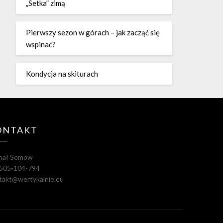
„Setka” zimą
Pierwszy sezon w górach – jak zacząć się
wspinać?
Kondycja na skiturach
ONTAKT
hał Semow
. 505-104-794
takt@wertykalnie.eu