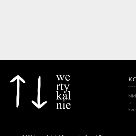
K
Mic
tel
kon