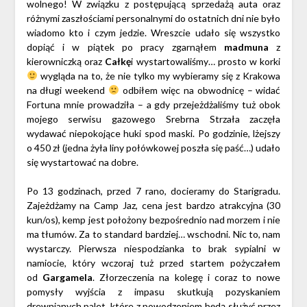
wolnego! W związku z postępującą sprzedażą auta oraz
różnymi zaszłościami personalnymi do ostatnich dni nie było
wiadomo kto i czym jedzie. Wreszcie udało się wszystko
dopiąć i w piątek po pracy zgarnąłem
madmuna
z
kierowniczką oraz
Całkę
i wystartowaliśmy… prosto w korki
wygląda na to, że nie tylko my wybieramy się z Krakowa
na długi weekend
odbiłem więc na obwodnicę – widać
Fortuna mnie prowadziła – a gdy przejeżdżaliśmy tuż obok
mojego serwisu gazowego Srebrna Strzała zaczęła
wydawać niepokojące huki spod maski. Po godzinie, lżejszy
o 450 zł (jedna żyła liny połówkowej poszła się paść…) udało
się wystartować na dobre.
Po 13 godzinach, przed 7 rano, docieramy do Starigradu.
Zajeżdżamy na Camp Jaz, cena jest bardzo atrakcyjna (30
kun/os), kemp jest położony bezpośrednio nad morzem i nie
ma tłumów. Za to standard bardziej… wschodni. Nic to, nam
wystarczy. Pierwsza niespodzianka to brak sypialni w
namiocie, który wczoraj tuż przed startem pożyczałem
od
Gargamela
. Złorzeczenia na kolegę i coraz to nowe
pomysły wyjścia z impasu skutkują pozyskaniem
drewnianych palet, które z powodzeniem będą służyć przez