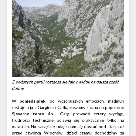
Z wyższych partii roztacza się fajny widok na dalszą część
doliny
W
poniedziałek
, po wczorajszych emocjach, madmun
restuje a ja z Gargiem i Całką ruszamy z rana na popularne
Sjeverno rebro 4b+
. Garg prowadzi cztery wyciągi,
trudności techniczne pojawią się praktycznie tylko na
ostatnim. Na szczęście udaje nam się dostać pod start tuż
przed czwórką Włochów, dzięki czemu dochodzimy za