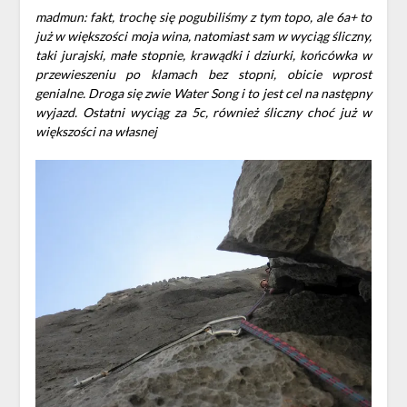
madmun: fakt, trochę się pogubiliśmy z tym topo, ale 6a+ to
już w większości moja wina, natomiast sam w wyciąg śliczny,
taki jurajski, małe stopnie, krawądki i dziurki, końcówka w
przewieszeniu po klamach bez stopni, obicie wprost
genialne. Droga się zwie Water Song i to jest cel na następny
wyjazd. Ostatni wyciąg za 5c, również śliczny choć już w
większości na własnej