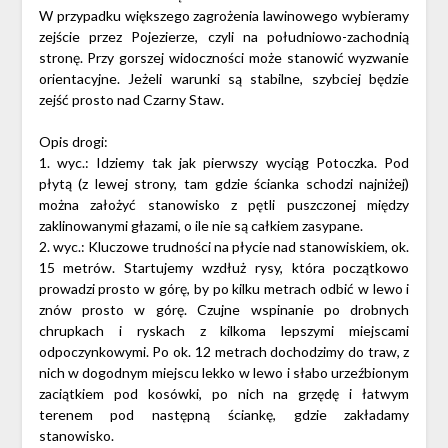
W przypadku większego zagrożenia lawinowego wybieramy
zejście przez Pojezierze, czyli na południowo-zachodnią
stronę. Przy gorszej widoczności może stanowić wyzwanie
orientacyjne. Jeżeli warunki są stabilne, szybciej będzie
zejść prosto nad Czarny Staw.
Opis drogi:
1. wyc.: Idziemy tak jak pierwszy wyciąg Potoczka. Pod
płytą (z lewej strony, tam gdzie ścianka schodzi najniżej)
można założyć stanowisko z pętli puszczonej między
zaklinowanymi głazami, o ile nie są całkiem zasypane.
2. wyc.: Kluczowe trudności na płycie nad stanowiskiem, ok.
15 metrów. Startujemy wzdłuż rysy, która początkowo
prowadzi prosto w górę, by po kilku metrach odbić w lewo i
znów prosto w górę. Czujne wspinanie po drobnych
chrupkach i ryskach z kilkoma lepszymi miejscami
odpoczynkowymi. Po ok. 12 metrach dochodzimy do traw, z
nich w dogodnym miejscu lekko w lewo i słabo urzeźbionym
zaciątkiem pod kosówki, po nich na grzędę i łatwym
terenem pod następną ściankę, gdzie zakładamy
stanowisko.