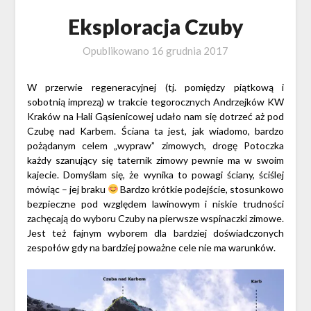
Eksploracja Czuby
Opublikowano
16 grudnia 2017
W przerwie regeneracyjnej (tj. pomiędzy piątkową i
sobotnią imprezą) w trakcie tegorocznych Andrzejków KW
Kraków na Hali Gąsienicowej udało nam się dotrzeć aż pod
Czubę nad Karbem. Ściana ta jest, jak wiadomo, bardzo
pożądanym celem „wypraw” zimowych, drogę Potoczka
każdy szanujący się taternik zimowy pewnie ma w swoim
kajecie. Domyślam się, że wynika to powagi ściany, ściślej
mówiąc – jej braku
Bardzo krótkie podejście, stosunkowo
bezpieczne pod względem lawinowym i niskie trudności
zachęcają do wyboru Czuby na pierwsze wspinaczki zimowe.
Jest też fajnym wyborem dla bardziej doświadczonych
zespołów gdy na bardziej poważne cele nie ma warunków.