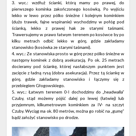
3. wyc.: wzdłuż ścianki, którą mamy po prawej, do
pierwszego kominka zakończonego kosówką. Po wyjściu
lekko w lewo przez pólko śnieżne i kolejnym kominkiem
(dużo trawek, fajne wspinanie) wychodzimy w połóg pod
ścianką, lekko z prawej hak ze starymi taśmami.
Trawersujemy w prawo łatwym terenem po kosówce by po
kilku metrach odbić lekko w górę, gdzie zakładamy
stanowisko (kosówka ze starymi taśmami).
4. wyc.: Ze stanowiska prosto w górę przez pólko śnieżne w
następny kominek z dobrą asekuracją. Po ok. 25 metrach
docieramy pod ściankę, której nasłabszym punktem jest
zacięcie z ładną rysą (dobra asekuracja). Przez tą ściankę w
górę, gdzie zakładamy stanowisko i łączymy się z
przebiegiem Głogowskiego.
5. wyc.: Łatwym terenem 0-I dochodzimy do „headwalla”
Czuby, stąd możemy pójść dalej po lewej (łatwiej) lub
przyjemnym, kilkumetrowym kominkiem za IV- na szczyt
Czuby. Wyciąg ma ok. 80 metrów, można go robić na „gumę”
bądź założyć stanowisko po drodze.