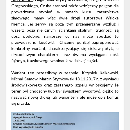
Głogowskiego, Czuba stanowi także wdzięczny poligon dla
prowadzenia szkoleń w ramach kursu taternictwa
zimowego, mamy więc dwie drogi autorstwa Waldka
Niemca. Jej zerwy są poza tym przemierzane wzdłuż i
wszerz, poza nielicznymi ściankami skalnymi trudności są
dość podobne, najgorsze co nas może spotkać to
przewieszone kosówki. Chcemy poniżej zaproponować
konkretny wariant, charakteryzujący się ciekawą płytą o
drytoolowym charakterze oraz dwoma wyciągami dość
fajnego, trawkowego wspinania w dalszej części.
Wariant ten przeszliśmy w zespole: Krzysiek Kalkowski,
Michał Semow, Marcin Szymkowski 18.11.2017 r., z wywiadu
środowiskowego oraz zastanego szpeju wnioskujemy że
teren był chodzony (lub był świadkiem wycofów), ciężko to
nazywać nową drogą lub wariantem, ale może opis komuś
się przyda.