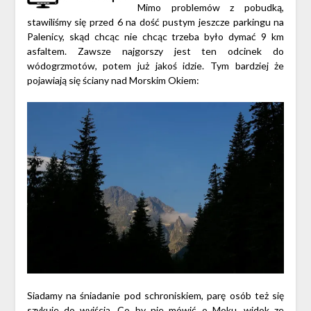
Mimo problemów z pobudką,
stawiliśmy się przed 6 na dość pustym jeszcze parkingu na
Palenicy, skąd chcąc nie chcąc trzeba było dymać 9 km
asfaltem. Zawsze najgorszy jest ten odcinek do
wódogrzmotów, potem już jakoś idzie. Tym bardziej że
pojawiają się ściany nad Morskim Okiem:
Siadamy na śniadanie pod schroniskiem, parę osób też się
szykuje do wyjścia. Co by nie mówić o Moku, widok ze