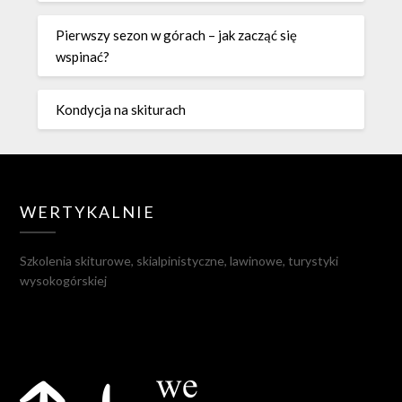
Pierwszy sezon w górach – jak zacząć się
wspinać?
Kondycja na skiturach
WERTYKALNIE
Szkolenia skiturowe, skialpinistyczne, lawinowe, turystyki
wysokogórskiej