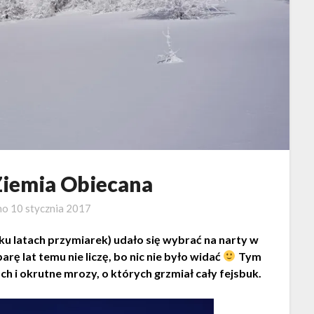
Ziemia Obiecana
no
10 stycznia 2017
ku latach przymiarek) udało się wybrać na narty w
arę lat temu nie liczę, bo nic nie było widać
Tym
ch i okrutne mrozy, o których grzmiał cały fejsbuk.