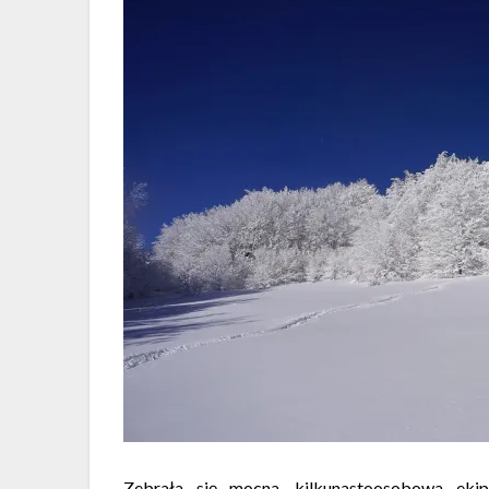
Zebrała się mocna, kilkunastoosobowa ek