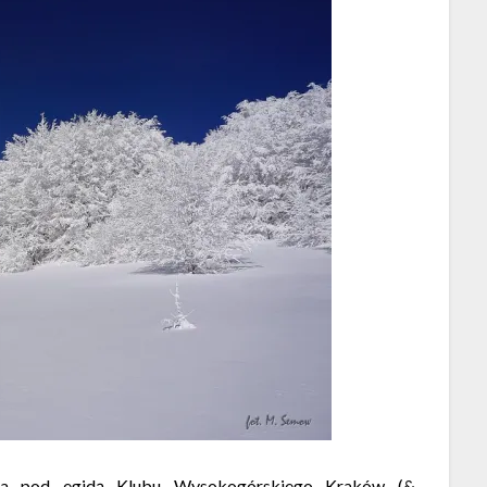
ipa pod egidą Klubu Wysokogórskiego Kraków (&