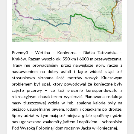
Przemyśl – Wetlina – Konieczna – Białka Tatrzańska –
Kraków. Razem wyszło ok. 550 km i 6000 m przewyższenia.
Trasy nie prowadziliśmy przez największe góry, raczej z
nastawieniem na dobry asfalt i fajne widoki, stąd też
stosunkowo skromna ilość metrów wzwyż. Kluczowym
problemem był upał, który powodował że konieczne były
częste przerwy – co też słusznie korespondowało z
rekreacyjnym charakterem wycieczki. Planowana redukcja
masy tłuszczowej wzięła w łeb, spalone kalorie były na
bieżąco uzupełniane piwem, lodami i obiadkami po drodze.
Spory udział w tym mają też miejsca gdzie spaliśmy i gdzie
nas ugoszczono znakomity jadłem i napitkiem – schronisko
Pod Wysoką Połoniną
i dom rodzinny Jacka w Koniecznej.