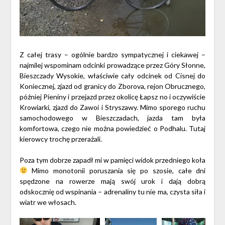
Z całej trasy – ogólnie bardzo sympatycznej i ciekawej –
najmilej wspominam odcinki prowadzące przez Góry Słonne,
Bieszczady Wysokie, właściwie cały odcinek od Cisnej do
Koniecznej, zjazd od granicy do Zborova, rejon Obrucznego,
później Pieniny i przejazd przez okolicę Łapsz no i oczywiście
Krowiarki, zjazd do Zawoi i Stryszawy. Mimo sporego ruchu
samochodowego w Bieszczadach, jazda tam była
komfortowa, czego nie można powiedzieć o Podhalu. Tutaj
kierowcy trochę przerażali.
Poza tym dobrze zapadł mi w pamięci widok przedniego koła
Mimo monotonii poruszania się po szosie, całe dni
spędzone na rowerze mają swój urok i dają dobrą
odskocznię od wspinania – adrenaliny tu nie ma, czysta siła i
wiatr we włosach.