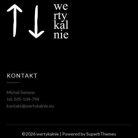
KONTAKT
Michał Semow
tel. 505-104-794
kontakt@wertykalnie.eu
©2026 wertykalnie
| Powered by
SuperbThemes