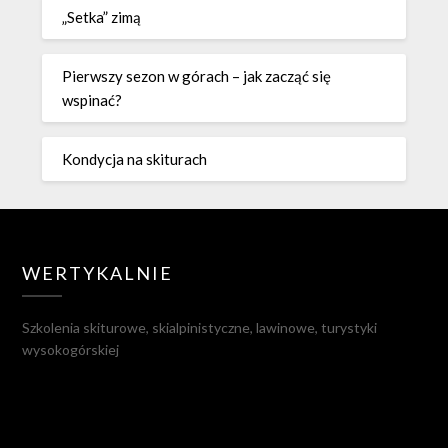
„Setka” zimą
Pierwszy sezon w górach – jak zacząć się
wspinać?
Kondycja na skiturach
WERTYKALNIE
Szkolenia skiturowe, skialpinistyczne, lawinowe, turystyki
wysokogórskiej