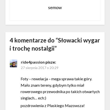
semow
4 komentarze do “
Słowacki wygar
i trochę nostalgii
”
ride4passion
pisze:
27 sierpnia 2017 o 20:29
Foty – rewelacja – mega sprawa takie góry.
Mało znam tereny, gdybym tylko miał
rowerowego przewodnika po takich otwartych
singlach… ech:)
pozdrowienia z Płaskiego Mazowsza!