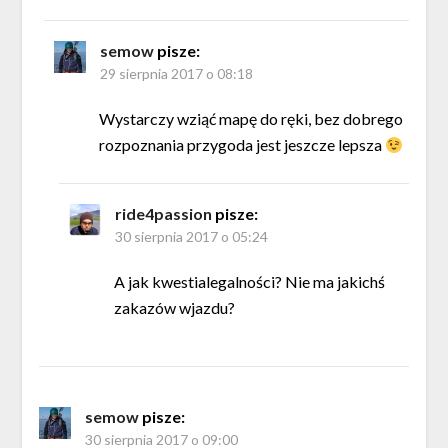
semow
pisze:
29 sierpnia 2017 o 08:18
Wystarczy wziąć mapę do ręki, bez dobrego
rozpoznania przygoda jest jeszcze lepsza
ride4passion
pisze:
30 sierpnia 2017 o 05:24
A jak kwestialegalności? Nie ma jakichś
zakazów wjazdu?
semow
pisze:
30 sierpnia 2017 o 09:00