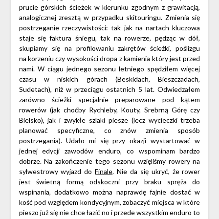
prucie górskich ścieżek w kierunku zgodnym z grawitacją,
analogicznej zresztą w przypadku skitouringu. Zmienia się
postrzeganie rzeczywistości: tak jak na nartach kluczowa
staje się faktura śniegu, tak na rowerze, pędząc w dół,
skupiamy się na profilowaniu zakrętów ścieżki, poślizgu
na korzeniu czy wysokości dropa z kamienia który jest przed
nami. W ciągu jednego sezonu letniego spędziłem więcej
czasu w niskich górach (Beskidach, Bieszczadach,
Sudetach), niż w przeciągu ostatnich 5 lat. Odwiedzałem
zarówno ścieżki specjalnie preparowane pod kątem
rowerów (jak choćby Rychleby, Kouty, Srebrną Górę czy
Bielsko), jak i zwykłe szlaki piesze (lecz wycieczki trzeba
planować specyficzne, co znów zmienia sposób
postrzegania). Udało mi się przy okazji wystartować w
jednej edycji zawodów enduro, co wspominam bardzo
dobrze. Na zakończenie tego sezonu wzięliśmy rowery na
sylwestrowy wyjazd do
Finale
. Nie da się ukryć, że rower
jest świetną formą odskoczni przy braku spręża do
wspinania, dodatkowo można naprawdę fajnie dostać w
kość pod względem kondycyjnym, zobaczyć miejsca w które
pieszo już się nie chce łazić no i przede wszystkim enduro to