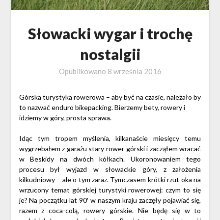
Słowacki wygar i trochę
nostalgii
Opublikowano
8 września 2016
Górska turystyka rowerowa – aby być na czasie, należało by
to nazwać enduro bikepacking. Bierzemy bety, rowery i
idziemy w góry, prosta sprawa.
Idąc tym tropem myślenia, kilkanaście miesięcy temu
wygrzebałem z garażu stary rower górski i zacząłem wracać
w Beskidy na dwóch kółkach. Ukoronowaniem tego
procesu był wyjazd w słowackie góry, z założenia
kilkudniowy – ale o tym zaraz. Tymczasem krótki rzut oka na
wrzucony temat górskiej turystyki rowerowej: czym to się
je? Na początku lat 90′ w naszym kraju zaczęły pojawiać się,
razem z coca-colą, rowery górskie. Nie będę się w to