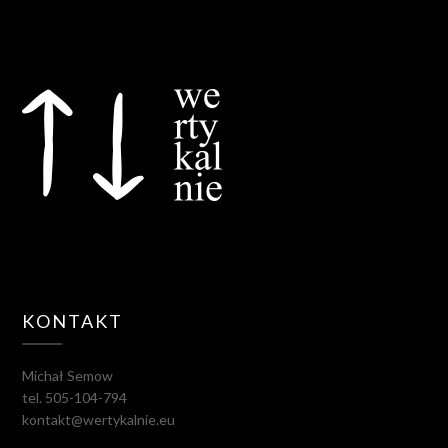
KONTAKT
Michał Semow
tel. 505-104-794
kontakt@wertykalnie.eu