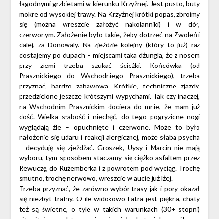
łagodnymi grzbietami w kierunku Krzyżnej. Jest pusto, buty
mokre od wysokiej trawy. Na Krzyżnej krótki popas, zbroimy
się (można wreszcie założyć nakolanniki) i w dół,
czerwonym. Założenie było takie, żeby dotrzeć na Zwoleń i
dalej, za Donowaly. Na zjeździe kolejny (który to już) raz
dostajemy po dupach – miejscami taka dżungla, że z nosem
przy ziemi trzeba szukać ścieżki. Końcówka (od
Prasznickiego do Wschodniego Prasznickiego), trzeba
przyznać, bardzo zabawowa. Krótkie, techniczne zjazdy,
przedzielone jeszcze krótszymi wypychami. Tak czy inaczej,
na Wschodnim Prasznickim dociera do mnie, że mam już
dość. Wielka słabość i niechęć, do tego pogryzione nogi
wyglądają źle – opuchnięte i czerwone. Może to było
nałożenie się udaru i reakcji alergicznej, może słaba psycha
– decyduję się zjeżdżać. Groszek, Uysy i Marcin nie mają
wyboru, tym sposobem staczamy się ciężko asfaltem przez
Rewuczę, do Rużemberka i z powrotem pod wyciąg. Trochę
smutno, trochę nerwowo, wreszcie w aucie już lżej.
Trzeba przyznać, że zarówno wybór trasy jak i pory okazał
się niezbyt trafny. O ile widokowo Fatra jest piękna, chaty
też są świetne, o tyle w takich warunkach (30+ stopni)