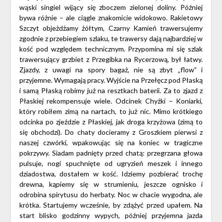
wąski singiel wijący się zboczem zielonej doliny. Później
bywa różnie – ale ciągle znakomicie widokowo. Rakietowy
Szczyt objeżdżamy żółtym, Czarny Kamień trawersujemy
zgodnie z przebiegiem szlaku, te trawersy dają najbardziej w
kość pod względem technicznym. Przypomina mi się szlak
trawersujący grzbiet z Przegibka na Rycerzową, był łatwy.
Zjazdy, z uwagi na spory bagaż, nie są zbyt „flow” i
przyjemne. Wymagają pracy. Wyjście na Przełęcz pod Płaską
i samą Płaską robimy już na resztkach baterii. Za to zjazd z
Płaskiej rekompensuje wiele. Odcinek Chyżki – Koniarki,
który robiłem zimą na nartach, to już nic. Mimo krótkiego
odcinka po zjeździe z Płaskiej, jak droga krzyżowa (zimą to
się obchodzi). Do chaty docieramy z Groszkiem pierwsi z
naszej czwórki, wpakowując się na koniec w tragiczne
pokrzywy. Siadam padnięty przed chatą: przegrzana głowa
pulsuje, nogi spuchnięte od ugryzień meszek i innego
dziadostwa, dostałem w kość. Idziemy pozbierać trochę
drewna, kąpiemy się w strumieniu, jeszcze ognisko i
odrobina spirytusu do herbaty. Noc w chacie wygodna, ale
krótka. Startujemy wcześnie, by zdążyć przed upałem. Na
start blisko godzinny wypych, później przyjemna jazda