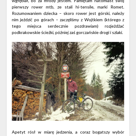
wgłębiał, bo za młody jestem. Pamiętam natomiast swój
pierwszy rower mtb, ze stali hi-tensile, marki Romet.
Rozumowaniem dziecka – skoro rower jest górski, należy
nim jeździć po górach – zaczęliśmy z Wojtkiem (którego z
tego miejsca serdecznie pozdrawiam) rozjeżdżać
podkrakowskie ścieżki, później zaś gorczańskie drogi i szlaki.
Apetyt rósł w miarę jedzenia, a coraz bogatszy wybór