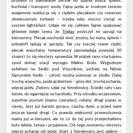
problem to pakowanie betów do spania (mata, śpiwór,
kuchnia) i transport wody. Fajna jazda w trudnym terenie
wzajemnie wyklucza się z ciężkim plecakiem czy rowerem
obwieszonym torbami – trzeba więc mocno cisnąć w
system light&fast. Udaje mi się całkiem fajnie spakować
głównie dzięki temu, że
Triglav
pożyczył mi uprząż na
kierownicę. Plecak wychodzi dość znośny, bo mata, śpiwór i
primaloft lądują w uprzęży. Tak czy inaczej rower ciężki,
plecak wypchany, temperatury zapowiadają powyżej 30
stopni i to się niestety sprawdza. W piątek rano startujemy
spod dolnej stacji wyciągu Malino Brdo. Wygodnym
asfaltem na Sedlo pod Vtacnikom, później na Niżnie
Siprunskie Sedlo – całość można pokonać w siodle. Dalej
trochę wypychu, jazda grzbietem – góra dół, trochę pchania,
więcej jazdy. Zielony szlak na Smrekovicę. Ścieżki cały czas
łatwe, do ogarnięcia na hardtailu. Przy ośrodku wczasowym,
zupełnie pustym (mamy czerwiec), robimy długi popas w
cieniu. Jest już bardzo gorąco, czacha dymi, a przed nami
jeszcze kawał drogi. Co prawda większość przewyższenia
mamy już w kieszeni, ale to co do tej pory przejechaliśmy
było lekkie, łatwe i przyjemne. Od tego momentu niestety
więcej pchania niż jazdy. Start z Smrekovicy jest piękny –