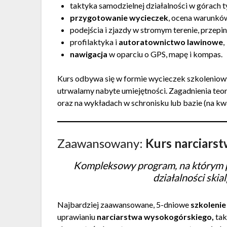
taktyka samodzielnej działalności w górach t
przygotowanie wycieczek
, ocena warunków
podejścia i zjazdy w stromym terenie, przepin
profilaktyka i
autoratownictwo lawinowe
,
nawigacja
w oparciu o GPS, mapę i kompas.
Kurs odbywa się w formie wycieczek szkoleniowy
utrwalamy nabyte umiejętności. Zagadnienia teo
oraz na wykładach w schronisku lub bazie (na kw
Zaawansowany:
Kurs narciars
Kompleksowy program, na którym p
działalności skia
Najbardziej zaawansowane, 5-dniowe
szkoleni
uprawianiu
narciarstwa wysokogórskiego,
tak