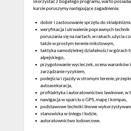
skorzystać z bogatego programu, warto posiadać
kursie poruszymy następujące zagadnienia:
dobór i zastosowanie sprzętu do skialpinizmu
weryfikacja i utrwalenie poprawnych technik
poruszania się na nartach, w rakach, użycia c
także w prostym terenie mikstowym,
taktyka samodzielnej działalności w górach 
alpejskiego,
przygotowanie wycieczek, ocena warunków i
zarządzanie ryzykiem,
podejścia i zjazdy w stromym terenie, przepin
autoasekuracja,
profilaktyka i autoratownictwo lawinowe, w
nawigacja w oparciu o GPS, mapę i kompas,
podstawowe techniki linowe wykorzystywane 
stanowiska w śniegu i lodzie,
autoratownictwo lodowcowe.