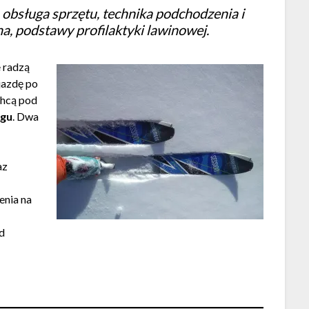
: obsługa sprzętu, technika podchodzenia i
na, podstawy profilaktyki lawinowej.
e radzą
jazdę po
chcą pod
ngu
. Dwa
az
enia na
od