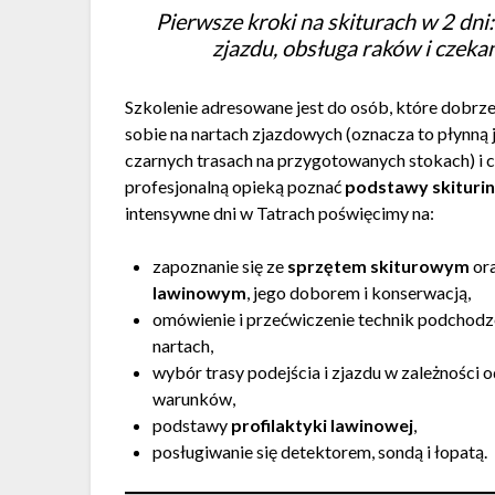
Pierwsze kroki na skiturach w 2 dni
zjazdu, obsługa raków i czeka
Szkolenie adresowane jest do osób, które dobrz
sobie na nartach zjazdowych (oznacza to płynną 
czarnych trasach na przygotowanych stokach) i 
profesjonalną opieką poznać
podstawy skituri
intensywne dni w Tatrach poświęcimy na:
zapoznanie się ze
sprzętem skiturowym
or
lawinowym
, jego doborem i konserwacją,
omówienie i przećwiczenie technik podchodz
nartach,
wybór trasy podejścia i zjazdu w zależności 
warunków,
podstawy
profilaktyki lawinowej
,
posługiwanie się detektorem, sondą i łopatą.