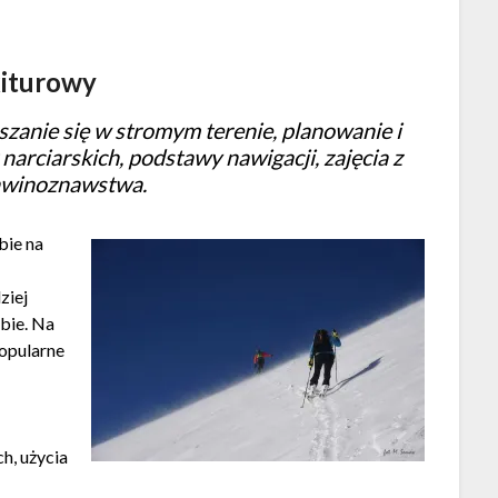
kiturowy
zanie się w stromym terenie, planowanie i
arciarskich, podstawy nawigacji, zajęcia z
awinoznawstwa.
bie na
ziej
ebie. Na
popularne
:
ch, użycia