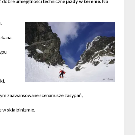
 dobre umiejętności techniczne
jazdy w terenie
. Na
,
zekana,
typu
ki,
 tym zaawansowane scenariusze zasypań,
w skialpinizmie,