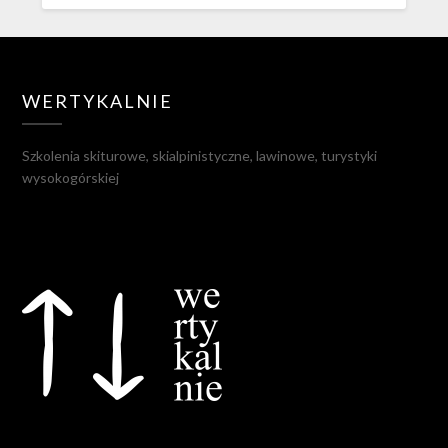
WERTYKALNIE
Szkolenia skiturowe, skialpinistyczne, lawinowe, turystyki
wysokogórskiej