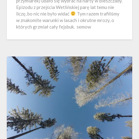
przymiarek) udało się wybrać na narty w Bieszczady.
Epizodu z przejścia Wetlińskiej parę lat temu nie
liczę, bo nic nie było widać
Tym razem trafiliśmy
w znakomite warunki w lasach i okrutne mrozy, o
których grzmiał cały fejsbuk. semow