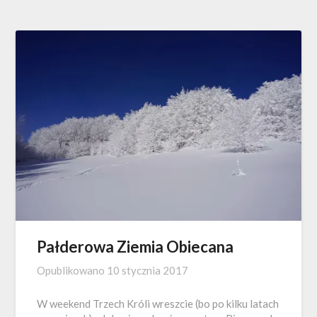
Pałderowa Ziemia Obiecana
Opublikowano
10 stycznia 2017
W weekend Trzech Króli wreszcie (bo po kilku latach