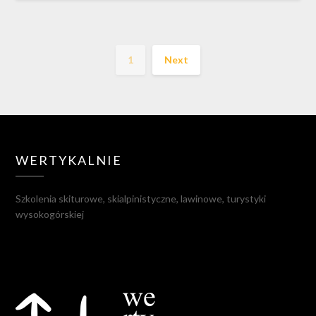
1
Next
WERTYKALNIE
Szkolenia skiturowe, skialpinistyczne, lawinowe, turystyki
wysokogórskiej