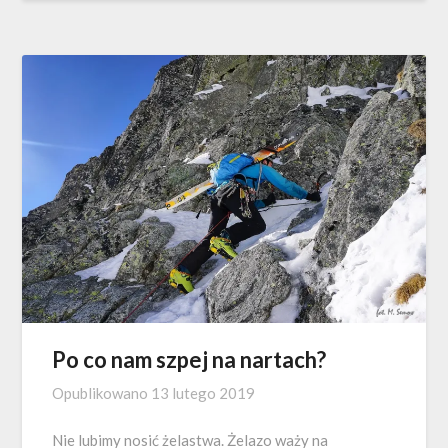
Po co nam szpej na nartach?
Opublikowano
13 lutego 2019
Nie lubimy nosić żelastwa. Żelazo waży na