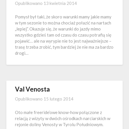
Opublikowano
13 kwietnia 2014
Pomysł był taki, że skoro warunki mamy jakie mamy
w tym sezonie to można chociaż połazić na nartach
„lepiej”. Okazuje się, że warunki do jazdy mimo
wszystko gdzieś tam od czasu do czasu potrafią się
pojawić… ale na wyrypie nie to jest najważniejsze –
trasę trzeba zrobić, tym bardziej że nie ma za bardzo
drogi…
Val Venosta
Opublikowano
15 lutego 2014
Oto małe freeride’owe know-how połączone z
relacją z wizyty w dwóch ośrodkach narciarskich w
rejonie doliny Venosty w Tyrolu Południowym.