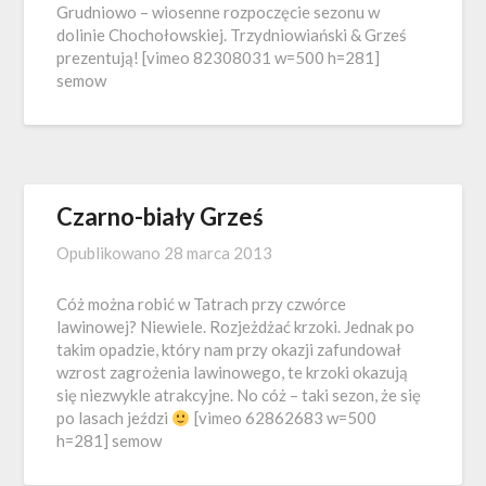
Grudniowo – wiosenne rozpoczęcie sezonu w
dolinie Chochołowskiej. Trzydniowiański & Grześ
prezentują! [vimeo 82308031 w=500 h=281]
semow
Czarno-biały Grześ
Opublikowano
28 marca 2013
Cóż można robić w Tatrach przy czwórce
lawinowej? Niewiele. Rozjeżdżać krzoki. Jednak po
takim opadzie, który nam przy okazji zafundował
wzrost zagrożenia lawinowego, te krzoki okazują
się niezwykle atrakcyjne. No cóż – taki sezon, że się
po lasach jeździ
[vimeo 62862683 w=500
h=281] semow