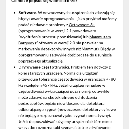
Co może popsuć się w detektorze?
Software.
W nowoczesnych urządzeniach zdarzają się
błędy i awarie oprogramowania – jako przykład możemy
podać niedawne problemy z
Ortovoxem 3+
(oprogramowanie w wersji 2.1 powodowało
“wydłużenie procesu poszukiwania) lub
Mammutem
Barryvox
(Software w wersji 2.0 nie pozwalał na
markowanie detektorów innych niż Mammut). Błędy w
oprogramowaniu są zwykle dość proste do usunięcia,
poprzez jego aktualizację.
Dryfowanie częstotliwości.
Problem ten dotyczy z
kolei starszych urządzeń. Norma dla urządzeń
przewiduje tolerancję częstotliwości w granicach +- 80
Hz względem 457 kHz. Jeżeli urządzenie nadaje w
częstotliwości wykraczającej poza normę, co zwykle
może zdarzyć na skutek silnego ochłodzenia
podzespołów, będzie niewidoczne dla detektora
odbierającego sygnał (nowoczesne detektory cyfrowe
nie będą go rozpoznawały jako sygnał normatywny).
Jeżeli do poszukiwań użyjemy urządzenia które mimo
wszystko rozpozna taki sygnał, istotne zdryfowanie