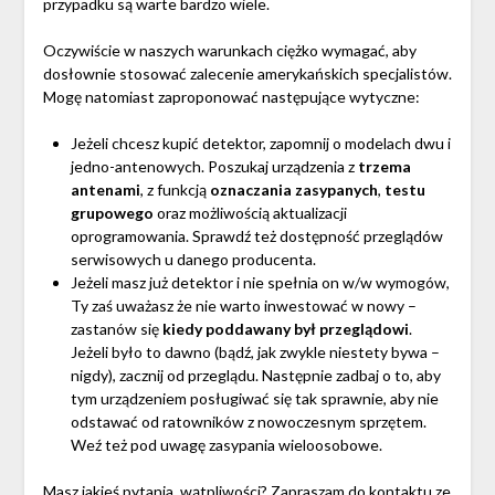
przypadku są warte bardzo wiele.
Oczywiście w naszych warunkach ciężko wymagać, aby
dosłownie stosować zalecenie amerykańskich specjalistów.
Mogę natomiast zaproponować następujące wytyczne:
Jeżeli chcesz kupić detektor, zapomnij o modelach dwu i
jedno-antenowych. Poszukaj urządzenia z
trzema
antenami
, z funkcją
oznaczania zasypanych
,
testu
grupowego
oraz możliwością aktualizacji
oprogramowania. Sprawdź też dostępność przeglądów
serwisowych u danego producenta.
Jeżeli masz już detektor i nie spełnia on w/w wymogów,
Ty zaś uważasz że nie warto inwestować w nowy –
zastanów się
kiedy poddawany był przeglądowi
.
Jeżeli było to dawno (bądź, jak zwykle niestety bywa –
nigdy), zacznij od przeglądu. Następnie zadbaj o to, aby
tym urządzeniem posługiwać się tak sprawnie, aby nie
odstawać od ratowników z nowoczesnym sprzętem.
Weź też pod uwagę zasypania wieloosobowe.
Masz jakieś pytania, wątpliwości? Zapraszam do
kontaktu ze