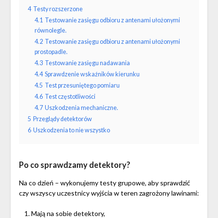
4
Testy rozszerzone
4.1
Testowanie zasięgu odbioru z antenami ułożonymi
równolegle.
4.2
Testowanie zasięgu odbioru z antenami ułożonymi
prostopadle.
4.3
Testowanie zasięgu nadawania
4.4
Sprawdzenie wskaźników kierunku
4.5
Test przesuniętego pomiaru
4.6
Test częstotliwości
4.7
Uszkodzenia mechaniczne.
5
Przeglądy detektorów
6
Uszkodzenia to nie wszystko
Po co sprawdzamy detektory?
Na co dzień – wykonujemy testy grupowe, aby sprawdzić
czy wszyscy uczestnicy wyjścia w teren zagrożony lawinami:
Mają na sobie detektory,