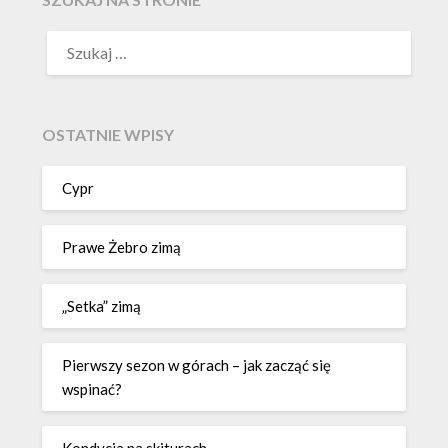
OSTATNIE WPISY
Cypr
Prawe Żebro zimą
„Setka” zimą
Pierwszy sezon w górach – jak zacząć się
wspinać?
Kondycja na skiturach