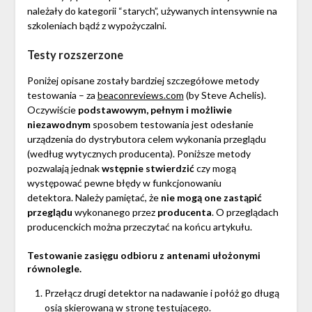
należały do kategorii “starych”, używanych intensywnie na
szkoleniach bądź z wypożyczalni.
Testy rozszerzone
Poniżej opisane zostały bardziej szczegółowe metody
testowania – za
beaconreviews.com
(by Steve Achelis).
Oczywiście
podstawowym, pełnym i możliwie
niezawodnym
sposobem testowania jest odesłanie
urządzenia do dystrybutora celem wykonania przeglądu
(według wytycznych producenta). Poniższe metody
pozwalają jednak
wstępnie stwierdzić
czy mogą
występować pewne błędy w funkcjonowaniu
detektora. Należy pamiętać, że
nie mogą one zastąpić
przeglądu
wykonanego przez
producenta
. O przeglądach
producenckich można przeczytać na końcu artykułu.
Testowanie zasięgu odbioru z antenami ułożonymi
równolegle.
Przełącz drugi detektor na nadawanie i połóż go długą
osią skierowaną w stronę testującego.