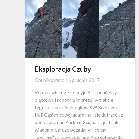
Eksploracja Czuby
Opublikowano
16 grudnia 2017
W przerwie regeneracyjnej (tj. pomiędzy
piątkową i sobotnią imprezą) w trakcie
tegorocznych Andrzejków KW Kraków na
Hali Gąsienicowej udało nam się dotrzeć aż
pod Czubę nad Karbem. Ściana ta jest, jak
wiadomo, bardzo pożądanym celem
„wypraw” zimowych, drogę Potoczka każdy