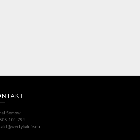
ONTAKT
hał Semow
. 505-104-794
takt@wertykalnie.eu