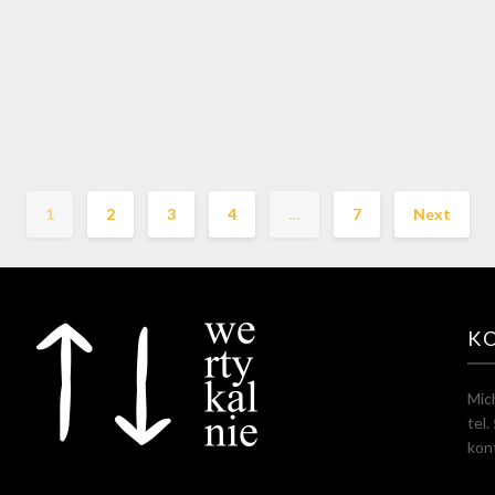
1
2
3
4
…
7
Next
K
Mic
tel
kon