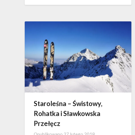
Staroleśna – Świstowy,
Rohatka i Sławkowska
Przełęcz
Opublikowano
27 lutego 2018