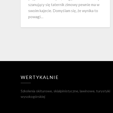
szanujący się taternik zimowy pewnie ma w
swoim kajecie. Domyślam się, że wynika to
powagi…
WERTYKALNIE
Szkolenia skiturowe, skialpinistyczne, lawinowe, turystyki
wysokogórskiej